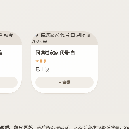
篇
间谍过家家 代号:白
⭐ 8.9
已上映
+ 追番
画质
、
每日更新
、
无广告
沉浸追番。从新芽萌发到繁花盛景，
X