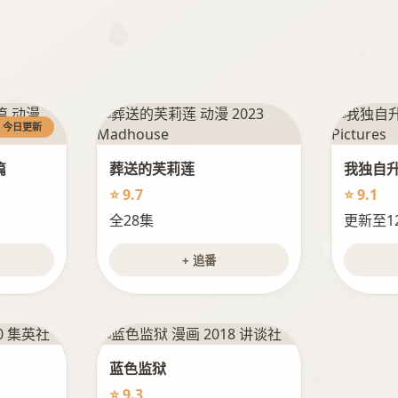
今日更新
篇
葬送的芙莉莲
我独自
⭐ 9.7
⭐ 9.1
全28集
更新至1
+ 追番
蓝色监狱
⭐ 9.3