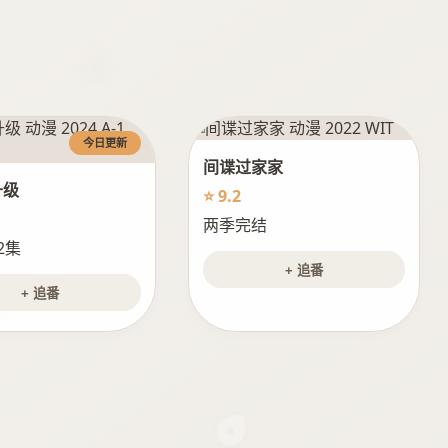
今日更新
间谍过家家
升级
⭐ 9.2
两季完结
2集
+ 追番
+ 追番