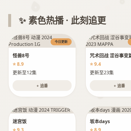
✨ 素色热播 · 此刻追更
今日更新
怪兽8号
咒术回战 涩谷事变
⭐ 8.9
⭐ 9.4
更新至12集
更新至23集
+ 追番
+ 追番
迷宫饭
坂本days
⭐ 9.3
⭐ 8.9