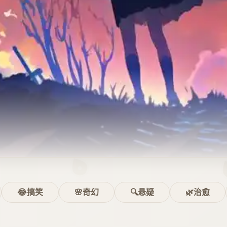
😂搞笑
🌸奇幻
🔍悬疑
🌿治愈