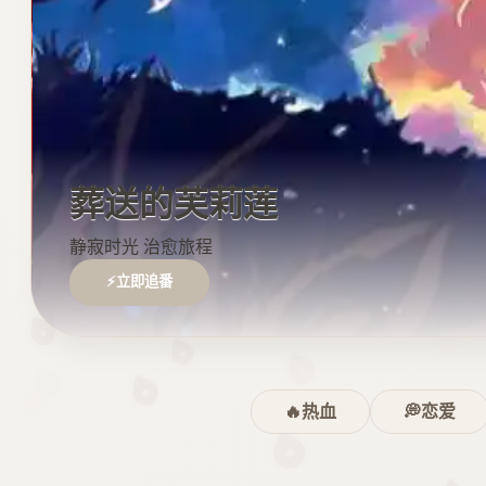
葬送的芙莉莲
静寂时光 治愈旅程
⚡立即追番
🔥热血
💭恋爱