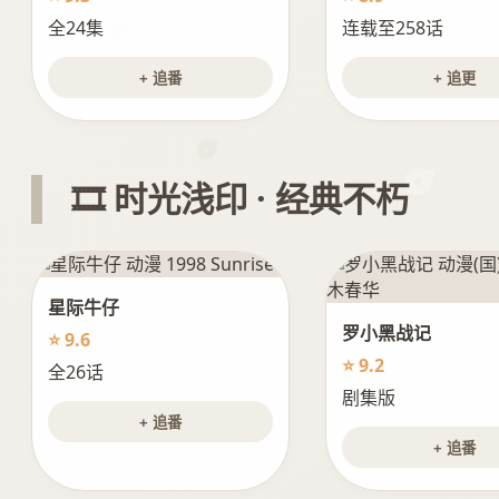
全24集
连载至258话
+ 追番
+ 追更
🎞️ 时光浅印 · 经典不朽
星际牛仔
罗小黑战记
⭐ 9.6
⭐ 9.2
全26话
剧集版
+ 追番
+ 追番