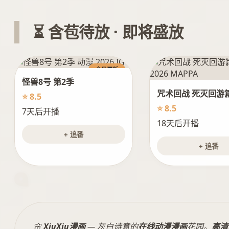
⏳ 含苞待放 · 即将盛放
今日更新
怪兽8号 第2季
咒术回战 死灭回游
⭐ 8.5
⭐ 8.5
7天后开播
18天后开播
+ 追番
+ 追番
🌸
XiuXiu漫画
— 灰白诗意的
在线动漫漫画
花园。
高清