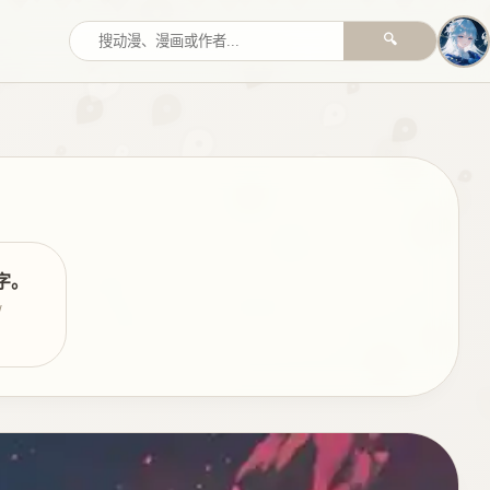
🔍
字。
w