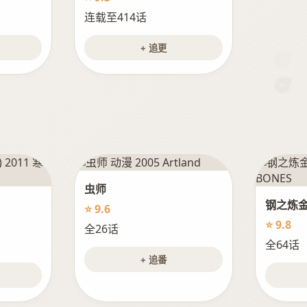
连载至414话
+ 追更
虫师
钢之炼金
⭐ 9.6
⭐ 9.8
全26话
全64话
+ 追番