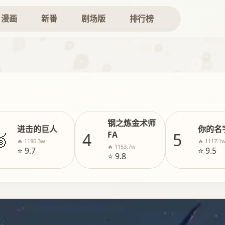
漫画
新番
剧场版
排行榜
钢之炼金术师
进击的巨人
你的名

4
5
FA
🔥 1190.3w
🔥 1117.1
🔥 1153.7w
⭐ 9.7
⭐ 9.5
⭐ 9.8