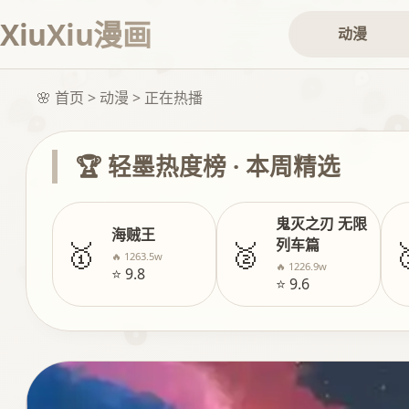
XiuXiu漫画
动漫
🌸 首页 > 动漫 > 正在热播
🏆 轻墨热度榜 · 本周精选
鬼灭之刃 无限
海贼王
🥇
🥈

列车篇
🔥 1263.5w
🔥 1226.9w
⭐ 9.8
⭐ 9.6